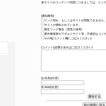
各サイトのコンテンツ内容につきましては、リン
[通知種別]
リンク切れ、もしくはサイトが閲覧できません
サイトが移転されています。
相互リンク報告（管理人様用）
著作権侵害やアダルトサイト等、不適切なコン
その他(コメント欄にご記入ください)
[コメント](必要があればご記入ください)
[お名前](任意)
[E-Mail](任意)