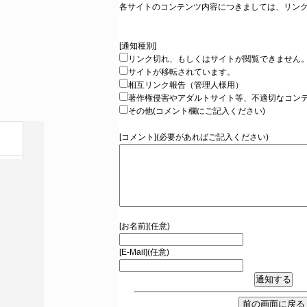
各サイトのコンテンツ内容につきましては、リン
[通知種別]
リンク切れ、もしくはサイトが閲覧できません
サイトが移転されています。
相互リンク報告（管理人様用）
著作権侵害やアダルトサイト等、不適切なコン
その他(コメント欄にご記入ください)
[コメント](必要があればご記入ください)
[お名前](任意)
[E-Mail](任意)