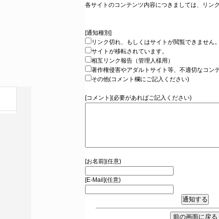
各サイトのコンテンツ内容につきましては、リン
[通知種別]
リンク切れ、もしくはサイトが閲覧できません
サイトが移転されています。
相互リンク報告（管理人様用）
著作権侵害やアダルトサイト等、不適切なコン
その他(コメント欄にご記入ください)
[コメント](必要があればご記入ください)
[お名前](任意)
[E-Mail](任意)