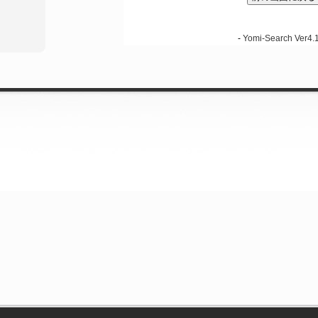
-
Yomi-Search Ver4.