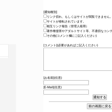
[通知種別]
リンク切れ、もしくはサイトが閲覧できません
サイトが移転されています。
相互リンク報告（管理人様用）
著作権侵害やアダルトサイト等、不適切なコン
その他(コメント欄にご記入ください)
[コメント](必要があればご記入ください)
[お名前](任意)
[E-Mail](任意)