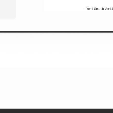
-
Yomi-Search Ver4.