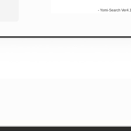
-
Yomi-Search Ver4.