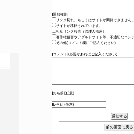
[通知種別]
リンク切れ、もしくはサイトが閲覧できません
サイトが移転されています。
相互リンク報告（管理人様用）
著作権侵害やアダルトサイト等、不適切なコン
その他(コメント欄にご記入ください)
[コメント](必要があればご記入ください)
[お名前](任意)
[E-Mail](任意)