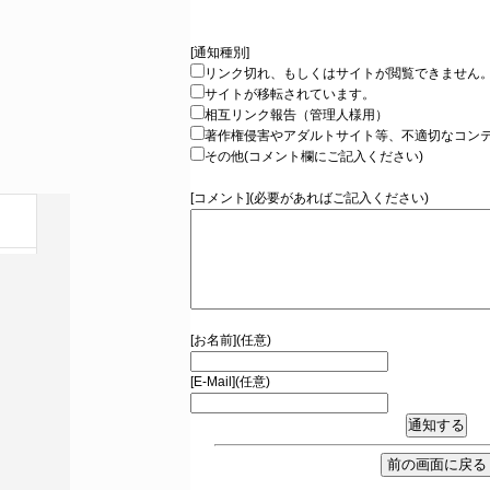
[通知種別]
リンク切れ、もしくはサイトが閲覧できません
サイトが移転されています。
相互リンク報告（管理人様用）
著作権侵害やアダルトサイト等、不適切なコン
その他(コメント欄にご記入ください)
[コメント](必要があればご記入ください)
[お名前](任意)
[E-Mail](任意)