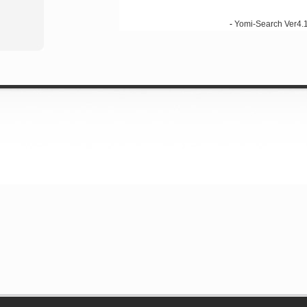
-
Yomi-Search Ver4.