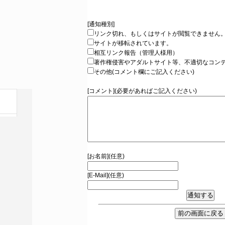
[通知種別]
リンク切れ、もしくはサイトが閲覧できません
サイトが移転されています。
相互リンク報告（管理人様用）
著作権侵害やアダルトサイト等、不適切なコン
その他(コメント欄にご記入ください)
[コメント](必要があればご記入ください)
[お名前](任意)
[E-Mail](任意)