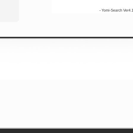
-
Yomi-Search Ver4.