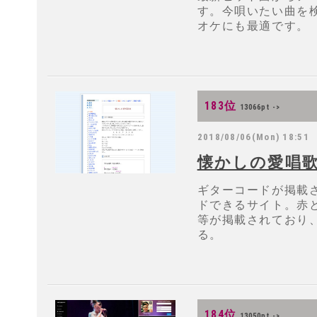
す。今唄いたい曲を
オケにも最適です。
183位
13066pt ->
2018/08/06(Mon) 18:51
懐かしの愛唱
ギターコードが掲載
ドできるサイト。赤
等が掲載されており
る。
184位
13050pt ->