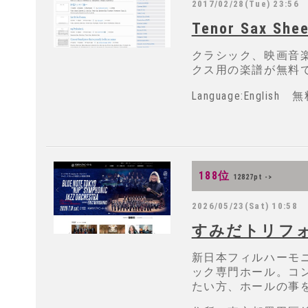
2017/02/28(Tue) 23:56
Tenor Sax She
クラシック、映画音
クス用の楽譜が無料
Language:English 
188位
12827pt ->
2026/05/23(Sat) 10:58
すみだトリフ
新日本フィルハーモ
ック専門ホール。コ
たい方、ホールの事