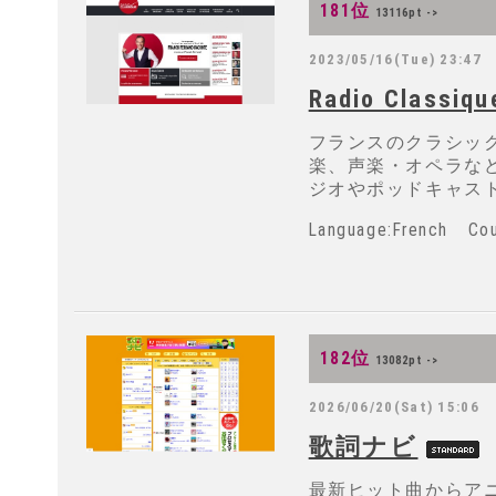
181位
13116pt ->
2023/05/16(Tue) 23:47
Radio Classiqu
フランスのクラシッ
楽、声楽・オペラな
ジオやポッドキャス
Language:French 
182位
13082pt ->
2026/06/20(Sat) 15:06
歌詞ナビ
最新ヒット曲からア