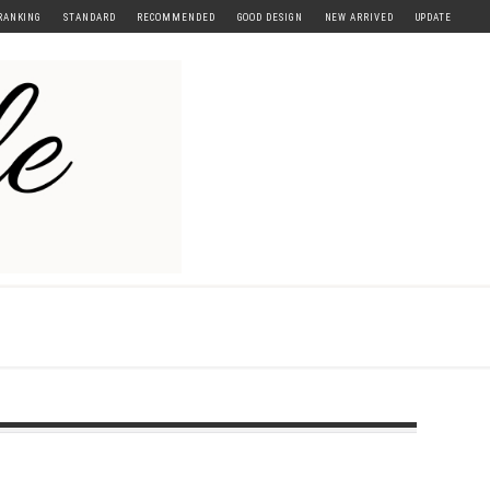
RANKING
STANDARD
RECOMMENDED
GOOD DESIGN
NEW ARRIVED
UPDATE