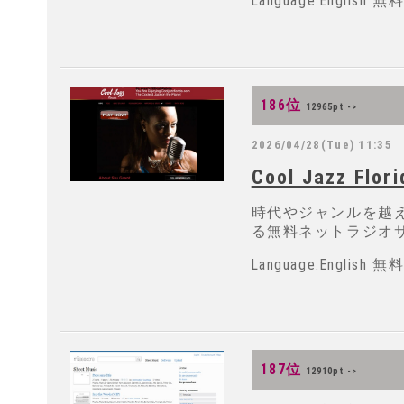
Language:Englis
186位
12965pt ->
2026/04/28(Tue) 11:35
Cool Jazz Flori
時代やジャンルを越え
る無料ネットラジオ
Language:Englis
187位
12910pt ->