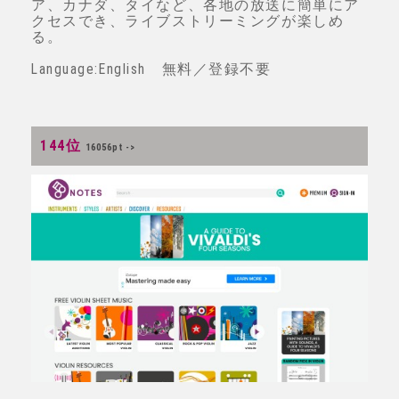
ア、カナダ、タイなど、各地の放送に簡単にア
クセスでき、ライブストリーミングが楽しめ
る。
Language:English 無料／登録不要
144位
16056pt ->