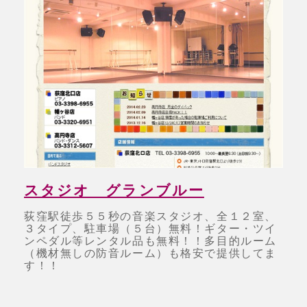
スタジオ グランブルー
荻窪駅徒歩５５秒の音楽スタジオ、全１２室、
３タイプ、駐車場（５台）無料！ギター・ツイ
ンペダル等レンタル品も無料！！多目的ルーム
（機材無しの防音ルーム）も格安で提供してま
す！！