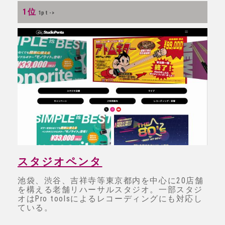
1位
1pt ->
スタジオペンタ
池袋、渋谷、吉祥寺等東京都内を中心に20店舗
を構える老舗リハーサルスタジオ。一部スタジ
オはPro toolsによるレコーディングにも対応し
ている。