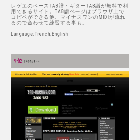
レゲエのベースTAB譜・ギターTAB譜が無料で利
用できるサイト。TAB譜ページはブラウザ上で
コピペができる他、マイナスワンのMIDIが流れ
るので合わせて練習する事も。
Language:French,English
9位
8401pt ->