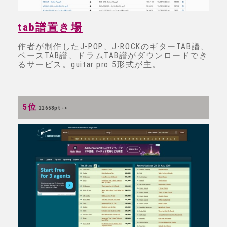
tab譜置き場
作者が制作したJ-POP、J-ROCKのギターTAB譜、
ベースTAB譜、ドラムTAB譜がダウンロードでき
るサービス。guitar pro 5形式が主。
5位
22658pt ->