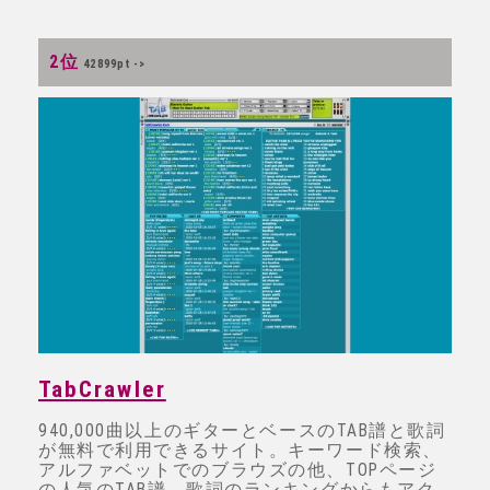
2位
42899pt ->
TabCrawler
940,000曲以上のギターとベースのTAB譜と歌詞
が無料で利用できるサイト。キーワード検索、
アルファベットでのブラウズの他、TOPページ
の人気のTAB譜、歌詞のランキングからもアク