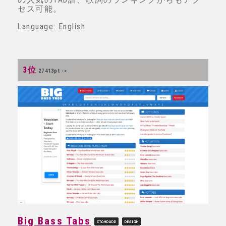
セス可能。
Language: English
3位
27413pt ->
Big Bass Tabs