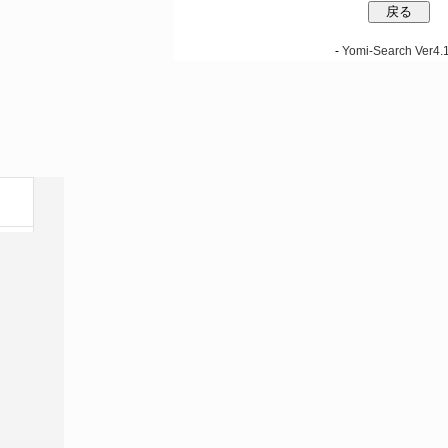
-
Yomi-Search Ver4.