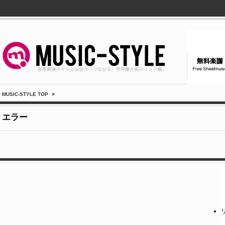
MUSIC-STYLE TOP
>
エラー