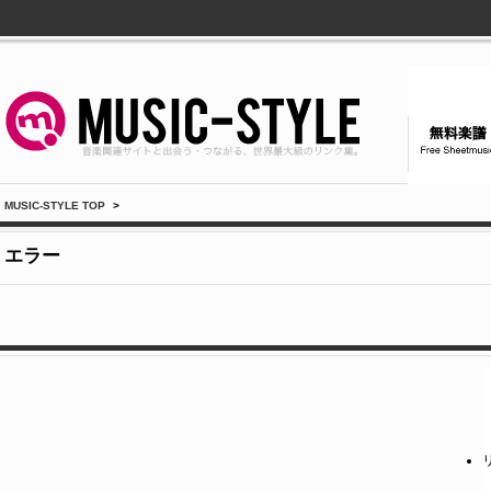
MUSIC-STYLE TOP
>
エラー