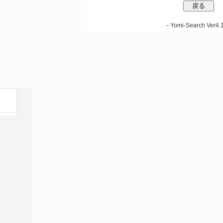
-
Yomi-Search Ver4.