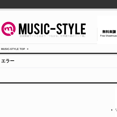
MUSIC-STYLE TOP
>
エラー