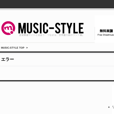
MUSIC-STYLE TOP
>
エラー