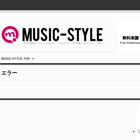
MUSIC-STYLE TOP
>
エラー