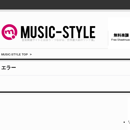
MUSIC-STYLE TOP
>
エラー