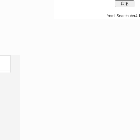
-
Yomi-Search Ver4.