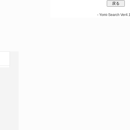
-
Yomi-Search Ver4.