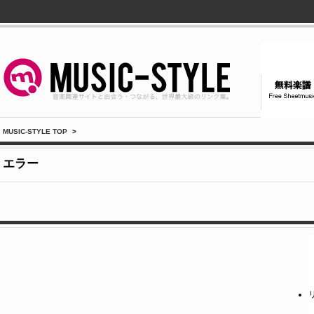
MUSIC-STYLE TOP
>
エラー