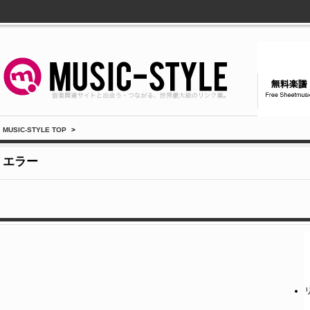
MUSIC-STYLE TOP
>
エラー