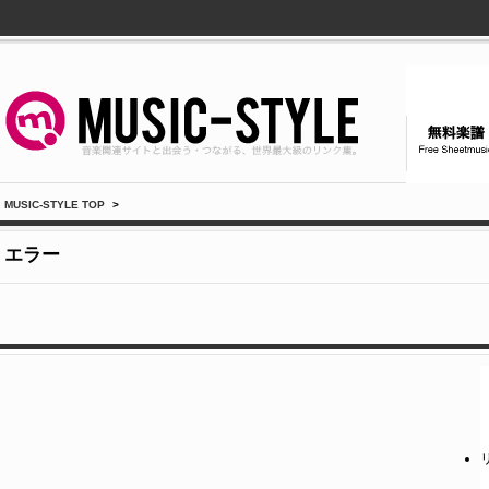
MUSIC-STYLE TOP
>
エラー