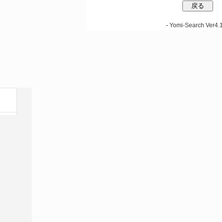
-
Yomi-Search Ver4.