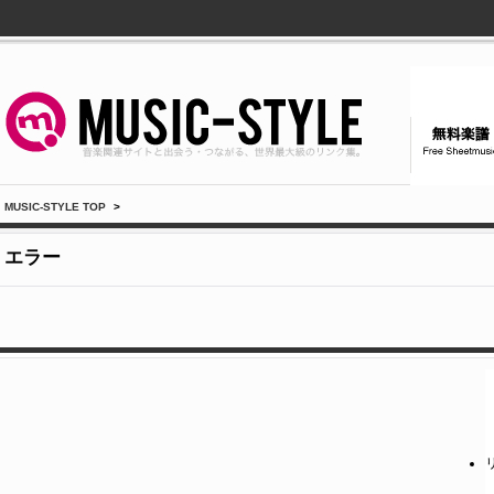
MUSIC-STYLE TOP
>
エラー