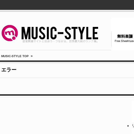
MUSIC-STYLE TOP
>
エラー