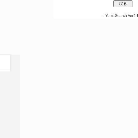
-
Yomi-Search Ver4.