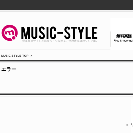
MUSIC-STYLE TOP
>
エラー