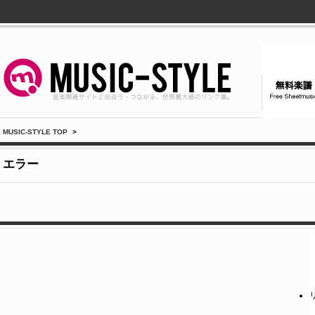
MUSIC-STYLE TOP
>
エラー