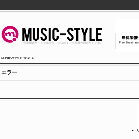
MUSIC-STYLE TOP
>
エラー