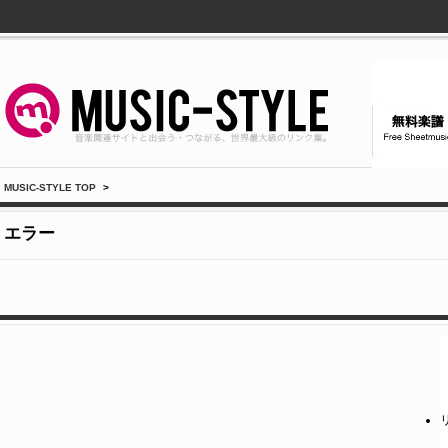
MUSIC-STYLE TOP
>
エラー